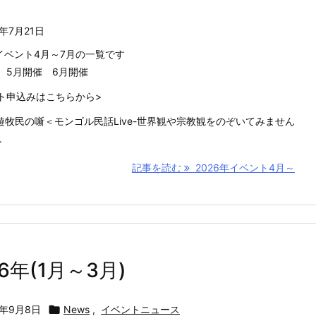
6年7月21日
年イベント4月～7月の一覧です
 5月開催 6月開催
ト申込みはこちらから>
水) 遊牧民の噺＜モンゴル民話Live-世界観や宗教観をのぞいてみません
.
記事を読む
2026年イベント4月～
26年(1月～3月)
5年9月8日

News
,
イベントニュース