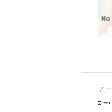
ア

202