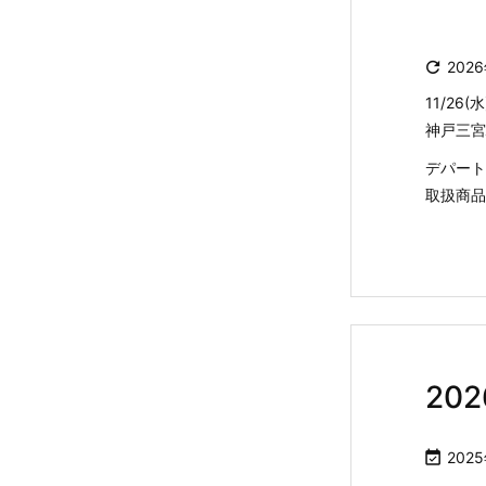

202
11/26(
神戸三宮
デパート
取扱商品は
20

202