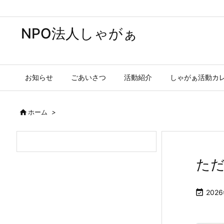
NPO法人しゃがぁ
お知らせ
ごあいさつ
活動紹介
しゃがぁ活動カ

ホーム
>
た

202