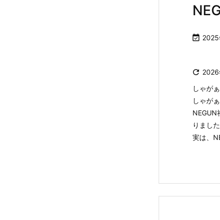
NE

202

202
しゃがぁ
しゃがぁで
NEGU
りました
実は、NE