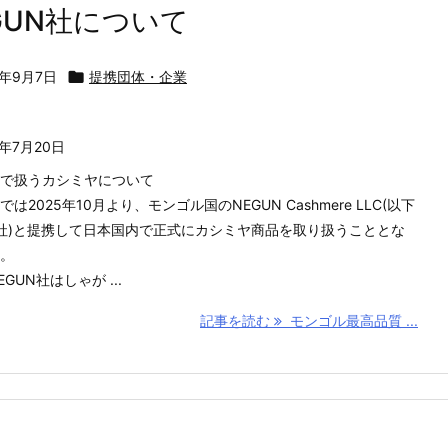
GUN社について
5年9月7日

提携団体・企業
6年7月20日
で扱うカシミヤについて
は2025年10月より、モンゴル国のNEGUN Cashmere LLC(以下
N社)と提携して日本国内で正式にカシミヤ商品を取り扱うこととな
。
GUN社はしゃが ...
記事を読む
モンゴル最高品質 ...