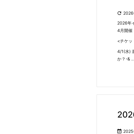

202
2026
4月開催
<チケッ
4/1(
か？-& ..
20

202