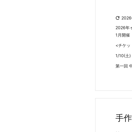

202
2026
1月開催
<チケッ
1/10
第一回 中
手