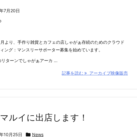
6年7月20日
o
年3月より、手作り雑貨とカフェの店しゃがぁ存続のためのクラウド
ィング：マンスリーサポーター募集を始めています。
のリターンでしゃがぁアーカ ...
記事を読む
アーカイブ映像販売
戸マルイに出店します！
5年10月25日

News