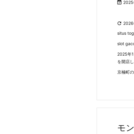

202

202
situs tog
slot gac
2025
を開店し
京極町の
モ