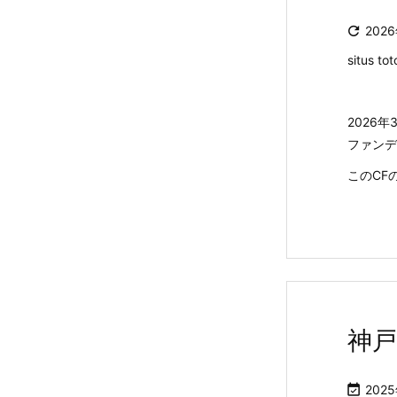

202
situs tot
2026
ファンデ
このCF
神

202