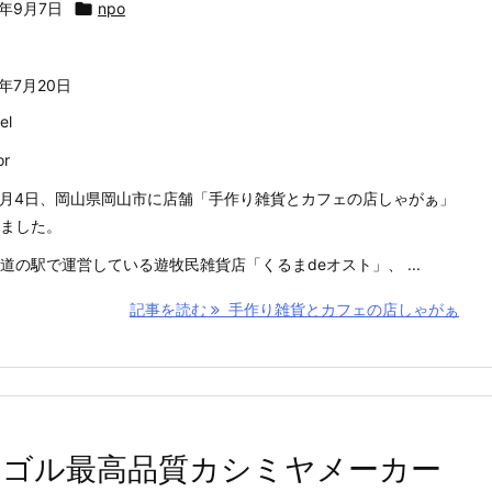
5年9月7日

npo
6年7月20日
el
or
年1月4日、岡山県岡山市に店舗「手作り雑貨とカフェの店しゃがぁ」
ました。
道の駅で運営している遊牧民雑貨店「くるまdeオスト」、 ...
記事を読む
手作り雑貨とカフェの店しゃがぁ
ンゴル最高品質カシミヤメーカー